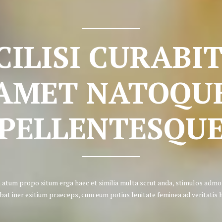
CILISI CURABI
AMET NATOQU
PELLENTESQU
atum propo situm erga haec et similia multa scrut anda, stimulos admo
bat iner exitium praeceps, cum eum potius lenitate feminea ad veritatis 