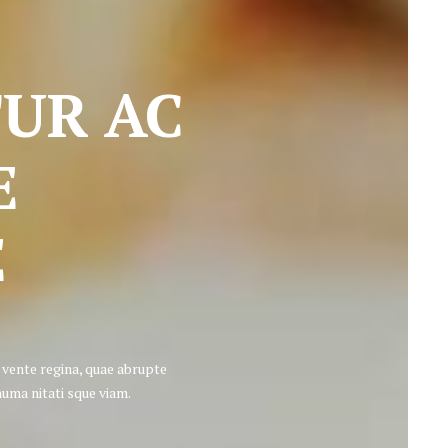
TUR AC
E
E
 vente regina, quae abrupte
huma nitati sque viam.